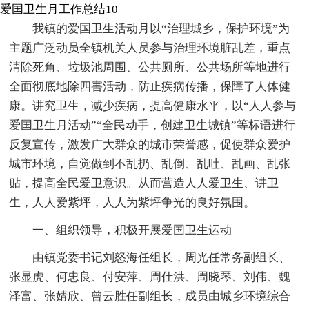
爱国卫生月工作总结10
我镇的爱国卫生活动月以“治理城乡，保护环境”为
主题广泛动员全镇机关人员参与治理环境脏乱差，重点
清除死角、垃圾池周围、公共厕所、公共场所等地进行
全面彻底地除四害活动，防止疾病传播，保障了人体健
康。讲究卫生，减少疾病，提高健康水平，以“人人参与
爱国卫生月活动”“全民动手，创建卫生城镇”等标语进行
反复宣传，激发广大群众的城市荣誉感，促使群众爱护
城市环境，自觉做到不乱扔、乱倒、乱吐、乱画、乱张
贴，提高全民爱卫意识。从而营造人人爱卫生、讲卫
生，人人爱紫坪，人人为紫坪争光的良好氛围。
一、组织领导，积极开展爱国卫生运动
由镇党委书记刘怒海任组长，周光任常务副组长、
张显虎、何忠良、付安萍、周仕洪、周晓琴、刘伟、魏
泽富、张婧欣、曾云胜任副组长，成员由城乡环境综合