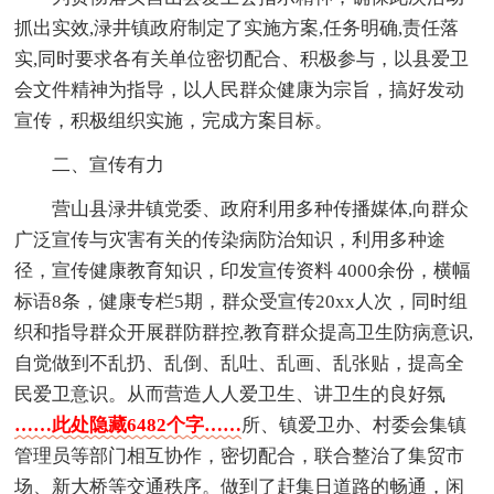
抓出实效,渌井镇政府制定了实施方案,任务明确,责任落
实,同时要求各有关单位密切配合、积极参与，以县爱卫
会文件精神为指导，以人民群众健康为宗旨，搞好发动
宣传，积极组织实施，完成方案目标。
二、宣传有力
营山县渌井镇党委、政府利用多种传播媒体,向群众
广泛宣传与灾害有关的传染病防治知识，利用多种途
径，宣传健康教育知识，印发宣传资料 4000余份，横幅
标语8条，健康专栏5期，群众受宣传20xx人次，同时组
织和指导群众开展群防群控,教育群众提高卫生防病意识,
自觉做到不乱扔、乱倒、乱吐、乱画、乱张贴，提高全
民爱卫意识。从而营造人人爱卫生、讲卫生的良好氛
……此处隐藏6482个字……
所、镇爱卫办、村委会集镇
管理员等部门相互协作，密切配合，联合整治了集贸市
场、新大桥等交通秩序。做到了赶集日道路的畅通，闲