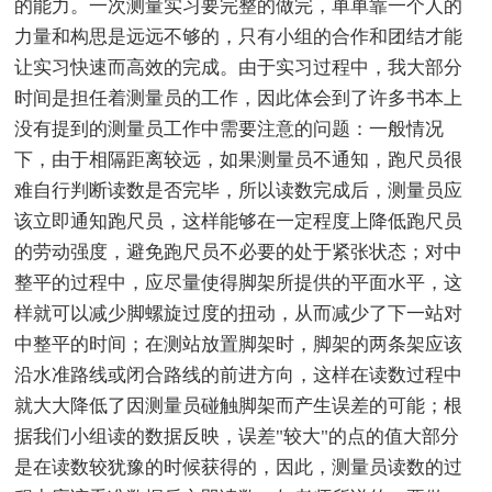
的能力。一次测量实习要完整的做完，单单靠一个人的
力量和构思是远远不够的，只有小组的合作和团结才能
让实习快速而高效的完成。由于实习过程中，我大部分
时间是担任着测量员的工作，因此体会到了许多书本上
没有提到的测量员工作中需要注意的问题：一般情况
下，由于相隔距离较远，如果测量员不通知，跑尺员很
难自行判断读数是否完毕，所以读数完成后，测量员应
该立即通知跑尺员，这样能够在一定程度上降低跑尺员
的劳动强度，避免跑尺员不必要的处于紧张状态；对中
整平的过程中，应尽量使得脚架所提供的平面水平，这
样就可以减少脚螺旋过度的扭动，从而减少了下一站对
中整平的时间；在测站放置脚架时，脚架的两条架应该
沿水准路线或闭合路线的前进方向，这样在读数过程中
就大大降低了因测量员碰触脚架而产生误差的可能；根
据我们小组读的数据反映，误差"较大"的点的值大部分
是在读数较犹豫的时候获得的，因此，测量员读数的过