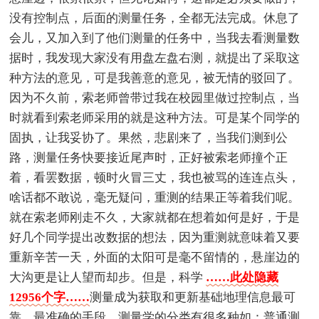
没有控制点，后面的测量任务，全都无法完成。休息了
会儿，又加入到了他们测量的任务中，当我去看测量数
据时，我发现大家没有用盘左盘右测，就提出了采取这
种方法的意见，可是我善意的意见，被无情的驳回了。
因为不久前，索老师曾带过我在校园里做过控制点，当
时就看到索老师采用的就是这种方法。可是某个同学的
固执，让我妥协了。果然，悲剧来了，当我们测到公
路，测量任务快要接近尾声时，正好被索老师撞个正
着，看罢数据，顿时火冒三丈，我也被骂的连连点头，
啥话都不敢说，毫无疑问，重测的结果正等着我们呢。
就在索老师刚走不久，大家就都在想着如何是好，于是
好几个同学提出改数据的想法，因为重测就意味着又要
重新辛苦一天，外面的太阳可是毫不留情的，悬崖边的
大沟更是让人望而却步。但是，科学
……此处隐藏
12956个字……
测量成为获取和更新基础地理信息最可
靠，最准确的手段。测量学的分类有很多种如：普通测