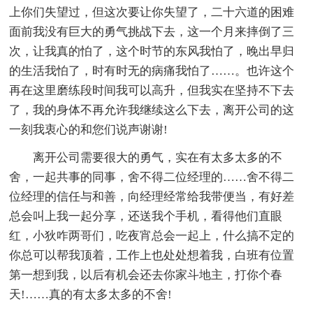
上你们失望过，但这次要让你失望了，二十六道的困难
面前我没有巨大的勇气挑战下去，这一个月来摔倒了三
次，让我真的怕了，这个时节的东风我怕了，晚出早归
的生活我怕了，时有时无的病痛我怕了……。也许这个
再在这里磨练段时间我可以高升，但我实在坚持不下去
了，我的身体不再允许我继续这么下去，离开公司的这
一刻我衷心的和您们说声谢谢!
离开公司需要很大的勇气，实在有太多太多的不
舍，一起共事的同事，舍不得二位经理的……舍不得二
位经理的信任与和善，向经理经常给我带便当，有好差
总会叫上我一起分享，还送我个手机，看得他们直眼
红，小狄咋两哥们，吃夜宵总会一起上，什么搞不定的
你总可以帮我顶着，工作上也处处想着我，白班有位置
第一想到我，以后有机会还去你家斗地主，打你个春
天!……真的有太多太多的不舍!