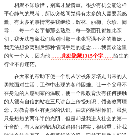
相聚不知珍惜，别离才显情重。很少有机会能这样
平心静气的思考，所以突然间觉得有太多的人需要我感
激、有太多的事情需要我继续，辉林、丽梅、永珍、阙
导……每一个名字都那么熟悉，每一张面孔都如此亲
切，我无法想象我们离别时那一张张写满不舍的脸庞，
我无法想象离别后那种情同手足的想念……我喜欢这里
的每一个人，因为他
……此处隐藏1315个字……
陌生的
行业不再迷茫。
在大家的帮助下使一个刚从学校象牙塔走出来的人
勇敢面对生活，工作中出现的各种困难。让一个父母不
在身边的人感到家的温暖，使一个跟教育没有任何接触
的人很有自信的站在三尺讲台上传授知识，领会教育理
念，对教育事业有更深的认识。由衷的谢谢你们。虽然
只是短短的两年半的光阴，但是却是我进入社会的第一
个台阶，有大家的帮助我踩踏得很结实，很稳重，让我