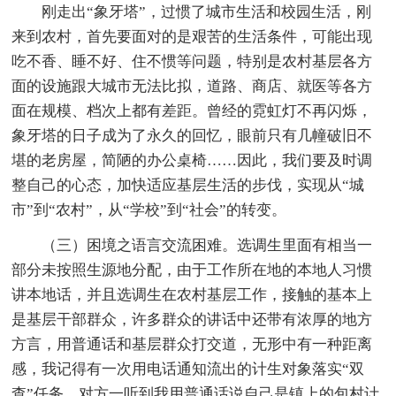
刚走出“象牙塔”，过惯了城市生活和校园生活，刚
来到农村，首先要面对的是艰苦的生活条件，可能出现
吃不香、睡不好、住不惯等问题，特别是农村基层各方
面的设施跟大城市无法比拟，道路、商店、就医等各方
面在规模、档次上都有差距。曾经的霓虹灯不再闪烁，
象牙塔的日子成为了永久的回忆，眼前只有几幢破旧不
堪的老房屋，简陋的办公桌椅……因此，我们要及时调
整自己的心态，加快适应基层生活的步伐，实现从“城
市”到“农村”，从“学校”到“社会”的转变。
（三）困境之语言交流困难。选调生里面有相当一
部分未按照生源地分配，由于工作所在地的本地人习惯
讲本地话，并且选调生在农村基层工作，接触的基本上
是基层干部群众，许多群众的讲话中还带有浓厚的地方
方言，用普通话和基层群众打交道，无形中有一种距离
感，我记得有一次用电话通知流出的计生对象落实“双
查”任务，对方一听到我用普通话说自己是镇上的包村计