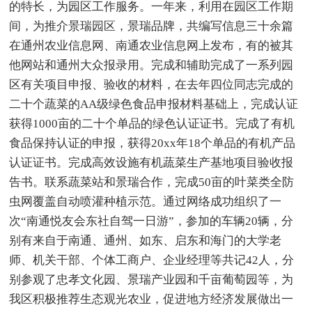
的特长，为园区工作服务。一年来，利用在园区工作期
间，为推介景瑞园区，景瑞品牌，共编写信息三十余篇
在通州农业信息网、南通农业信息网上发布，有的被其
他网站和通州大众报录用。完成和辅助完成了一系列园
区有关项目申报、验收的材料，在去年四位同志完成的
二十个蔬菜的AA级绿色食品申报材料基础上，完成认证
获得1000亩的二十个单品的绿色认证证书。完成了有机
食品保持认证的申报，获得20xx年18个单品的有机产品
认证证书。完成高效设施有机蔬菜生产基地项目验收报
告书。联系蔬菜站和景瑞合作，完成50亩的叶菜类全防
虫网覆盖自动喷灌种植示范。通过网络成功组织了一
次“南通悦友会东社自驾一日游”，参加的车辆20辆，分
别有来自于南通、通州、如东、启东和海门的大学老
师、机关干部、个体工商户、企业经理等共记42人，分
别参观了忠孝文化园、景瑞产业园和千亩葡萄园等，为
我区积极推荐生态观光农业，促进地方经济发展做出一