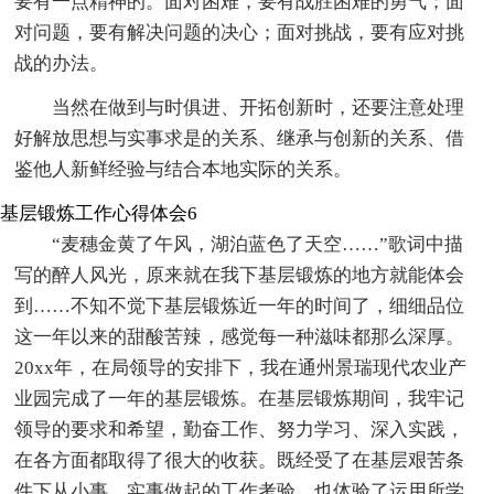
要有一点精神的。面对困难，要有战胜困难的勇气；面
对问题，要有解决问题的决心；面对挑战，要有应对挑
战的办法。
当然在做到与时俱进、开拓创新时，还要注意处理
好解放思想与实事求是的关系、继承与创新的关系、借
鉴他人新鲜经验与结合本地实际的关系。
基层锻炼工作心得体会6
“麦穗金黄了午风，湖泊蓝色了天空……”歌词中描
写的醉人风光，原来就在我下基层锻炼的地方就能体会
到……不知不觉下基层锻炼近一年的时间了，细细品位
这一年以来的甜酸苦辣，感觉每一种滋味都那么深厚。
20xx年，在局领导的安排下，我在通州景瑞现代农业产
业园完成了一年的基层锻炼。在基层锻炼期间，我牢记
领导的要求和希望，勤奋工作、努力学习、深入实践，
在各方面都取得了很大的收获。既经受了在基层艰苦条
件下从小事、实事做起的工作考验，也体验了运用所学