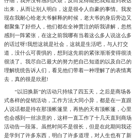
仔细，我并没有感到厌烦，反而觉得能把我知道到表达
出来，从而让别人明白，这是很令人自豪的事情。我发
现在我耐心给老大爷解释的时候，老大爷的身后旁边又
都聚集了好些人，他们都在全神贯注的听我讲解，忽然
感到一阵紧张，在这之前我哪有当着这么多人说这么多
的话过呀!我想这就是社会，这就是生活吧，与人打交
道，没什么可畏惧的，想到这先前的紧张渐渐变得很淡
很淡了。我尽自己最大的努力把自己知道的以及自己的
理解统统告诉人们，看见他们带着一种理解了的表情离
去，真的很是欣慰!
“以旧换新”的活动只持续了四五天，之后是商场各
式各样的促销活动，工作方法大同小异，都是在一直跟
人说话都是待在那顶帐篷里，再热的天有顶帐篷，心里
也会感到一丝凉意的，这样一直工作了十几天直到商场
活动告一段落。虽然时间不是很长，但是在此期间我还
是学到了许多东西，明白了许多道理，对人生也有了新