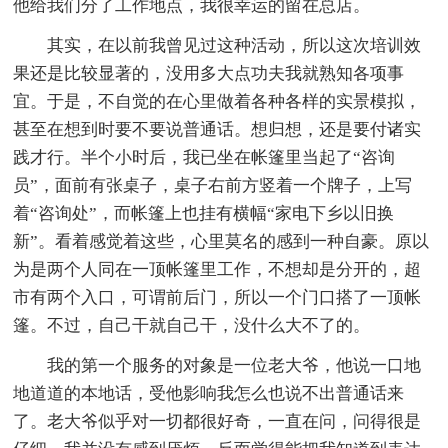
他给我们分了工作地点，我很幸运的留在总店。
其实，在以前我曾见过这种活动，所以这次培训效
果还是比较显著的，没用多大点功夫我就熟知各项事
宜。于是，不自觉的在心里做着各种各样的实景模拟，
甚至在想到时要不要说普通话。想归想，还是要付诸实
践才行。半个小时后，我已坐在帐篷里当起了“咨询
员”，面前有张桌子，桌子右前方竖着一个牌子，上写
着“咨询处”，而帐篷上也挂有横幅“家电下乡以旧换
新”。看着感觉着这些，心里莫名的感到一种自豪。原以
为是两个人同在一顶帐篷里工作，不想却是分开的，超
市有两个入口，可谓前后门，所以一个门口搭了一顶帐
篷。不过，自己干就自己干，没什么大不了的。
我的第一个服务的对象是一位老大爷，他说一口地
地道道的本地话，受他影响我怎么也说不出普通话来
了。老大爷似乎对一切都很好奇，一直在问，问得很是