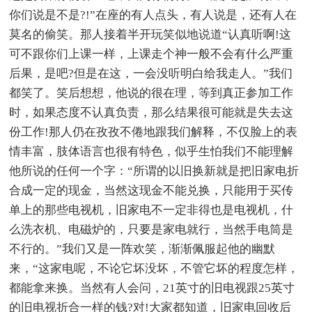
你们说是不是?!”在座的有人点头，有人说是，还有人在
莫名的偷笑。那人接着半开玩笑似地说道“认真听啊!这
可不跟你们上课一样，上课走个神一般不会有什么严重
后果，是吧?但是在这，一会没听明白给我走人。”我们
都笑了。笑后想想，他说的很在理，等到真正参加工作
时，如果态度不认真负责，那么结果很可能就是失去这
份工作!那人仍在孜孜不倦地跟我们解释，不仅脸上的表
情丰富，肢体语言也很有特色，似乎生怕我们不能理解
他所说的任何一个字：“所谓的以旧换新就是把旧家电折
合成一定的现金，当然这现金不能兑换，只能用于买传
单上的那些电视机，旧家电不一定非得也是电视机，什
么洗衣机、电磁炉的，只要是家电就行，当然手电筒是
不行的。”我们又是一阵欢笑，渐渐佩服起他的幽默
来，“这家电呢，不论它坏没坏，不管它坏的程度怎样，
都能拿来换。当然有人会问，21英寸的旧电视跟25英寸
的旧电视折合一样的钱?对!大家都知道，旧家电回收后