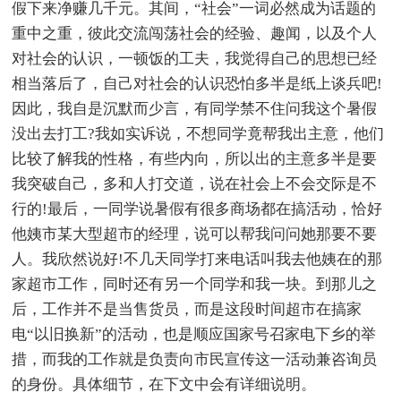
假下来净赚几千元。其间，“社会”一词必然成为话题的
重中之重，彼此交流闯荡社会的经验、趣闻，以及个人
对社会的认识，一顿饭的工夫，我觉得自己的思想已经
相当落后了，自己对社会的认识恐怕多半是纸上谈兵吧!
因此，我自是沉默而少言，有同学禁不住问我这个暑假
没出去打工?我如实诉说，不想同学竟帮我出主意，他们
比较了解我的性格，有些内向，所以出的主意多半是要
我突破自己，多和人打交道，说在社会上不会交际是不
行的!最后，一同学说暑假有很多商场都在搞活动，恰好
他姨市某大型超市的经理，说可以帮我问问她那要不要
人。我欣然说好!不几天同学打来电话叫我去他姨在的那
家超市工作，同时还有另一个同学和我一块。到那儿之
后，工作并不是当售货员，而是这段时间超市在搞家
电“以旧换新”的活动，也是顺应国家号召家电下乡的举
措，而我的工作就是负责向市民宣传这一活动兼咨询员
的身份。具体细节，在下文中会有详细说明。