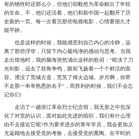
有的牺牲时还那么小，但他们却毅然为革命献出了年轻
的生命。不，他们还活着，他们和新中国一起翻开了历
史新的一页。每一次看完那些电视电影，心情要很久才
能平静。
也是这样的时候，我能感受到自己内心的冷静，远
离了那些浮华，只留下内心最纯净的感动与思考。当我
走出馆地时，我的脑海突然涌出这样的歌词：“暗淡了刀
光剑影，远去了鼓角争鸣，眼前飞扬着一个个鲜活的面
容。湮没了荒城古道，荒芜了烽火边城。岁月啊，你带
不走那一串串熟悉的名子”，而胜利的时候，我们不会忘
记你们!
走访了一趟浙江革命烈士纪念馆，我无形之中也深
化了对党的认识，面对如此先进的组织，我们有什么理
由不去接近它呢?作为要求进步的青年学员，我会更加义
无返顾地去接受党的考验，去接受党的熏陶。在平时的