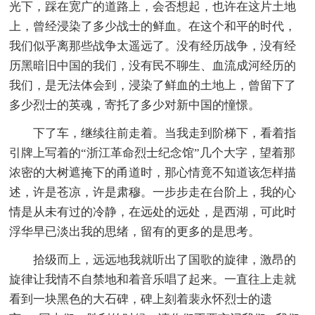
光下，踩在宽广的道路上，会否想起，也许在这片土地
上，曾经浸染了多少战士的鲜血。在这个和平的时代，
我们似乎离那些战争太遥远了。没有经历战争，没有经
历黑暗旧中国的我们，没有民不聊生、血流成河经历的
我们，是无法体会到，浸染了鲜血的土地上，曾留下了
多少烈士的英魂，寄托了多少对新中国的憧憬。
下了车，继续往前走着。当我走到阶梯下，看着指
引牌上写着的“浙江革命烈士纪念馆”几个大字，望着那
浓密的大树遮掩下的甬道时，那心情竟不知道该怎样描
述，许是苍凉，许是肃穆。一步步走在台阶上，我的心
情是从未有过的冷静，在远处的远处，是西湖，可此时
浮华早已淡出我的思绪，留有的更多的是思考。
拾级而上，远远地我就听出了国歌的旋律，激昂的
旋律让我情不自禁地和着音乐唱了起来。一直往上走就
看到一块黑色的大石碑，碑上刻着裴永怀烈士的遗