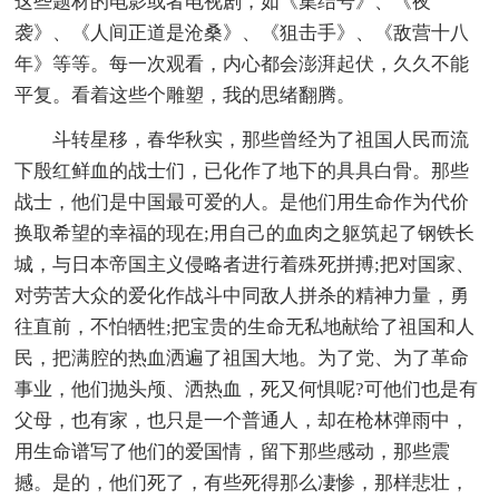
这些题材的电影或者电视剧，如《集结号》、《夜
袭》、《人间正道是沧桑》、《狙击手》、《敌营十八
年》等等。每一次观看，内心都会澎湃起伏，久久不能
平复。看着这些个雕塑，我的思绪翻腾。
斗转星移，春华秋实，那些曾经为了祖国人民而流
下殷红鲜血的战士们，已化作了地下的具具白骨。那些
战士，他们是中国最可爱的人。是他们用生命作为代价
换取希望的幸福的现在;用自己的血肉之躯筑起了钢铁长
城，与日本帝国主义侵略者进行着殊死拼搏;把对国家、
对劳苦大众的爱化作战斗中同敌人拼杀的精神力量，勇
往直前，不怕牺牲;把宝贵的生命无私地献给了祖国和人
民，把满腔的热血洒遍了祖国大地。为了党、为了革命
事业，他们抛头颅、洒热血，死又何惧呢?可他们也是有
父母，也有家，也只是一个普通人，却在枪林弹雨中，
用生命谱写了他们的爱国情，留下那些感动，那些震
撼。是的，他们死了，有些死得那么凄惨，那样悲壮，