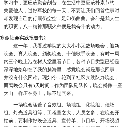
学习中，更应该勤奋刻苦，在生活中更应该朴素节约，
关爱他人，过好军校的每一天，不要让我们回首往事时
却发现自己的行囊仍空空，足印仍曲曲。奋斗是我人生
的职责，八一精神那颗火种便是我奋斗的动力。
寒假社会实践报告书2
这一年，我看过学院的大大小小无数场晚会，迎新
晚会、育人晚会、颁奖晚会、十佳歌手晚会，有时一周
内三个晚上泡在树人堂里看节目，各种节目类型已经是
深深地烙印在了我的脑海里，感觉晚会就是那么回事，
并没有什么困难。现如今，轮到了社区实践队办晚会，
而离晚会只有5天时间，作为团队副队长，晚会就像一座
大山一样压在身上，喘不过气来。
一场晚会涵盖了音效组、场地组、化妆组、催场
组、灯光道具组等，工程量之大，人员之多，在晚会开
始前，要制作好晚会道具、宣传单、节目单、开场视频