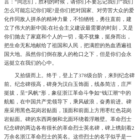
言：“同志们，胜利的时候，请你们不要忘记我们!”我们
怎么可能忘记你们呢?是你们把对国家、对劳苦大众的爱
化作同敌人拼杀的精神力量，不怕牺牲，勇往直前，建
立了伟大的新中国;在社会主义建设最需要的时刻，又是
你们抛去了家庭和个人的一切，毫不犹豫，挺身而出，
把生命无私地献给了祖国和人民，把满腔的热血洒遍祖
国大地。虽然你们倒在敌人的枪口之下，但是你们会永
远挺立在我们的心中。
又拾级而上。终于，登上了378级台阶，来到纪念碑
前。纪念碑很高，碑身为汉白玉饰面，线条简洁，庄严
挺拔，呈“风帆”形，象征浙江革命斗争如“钱江潮”中的
航船，在中国共产党领导下，乘风破浪，奋勇前进。碑
座采用黑色花岗岩贴面，顶面和前面上方用枣红色花岗
岩贴面。碑的东西两侧和北面环绕着浮雕壁。革命烈士
纪念碑的两边各有很长的革命烈士英名碑，碑上镌刻着2
万余名浙江革命烈士的英名。这些烈士的名字似乎是一