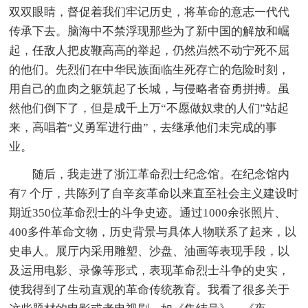
双双眼睛，督促着我们牢记历史，将革命的意志一代代
传承下去。脑海中不禁浮现那些为了新中国的解放和崛
起，任敌人把皮鞭高高的举起，仍然岿然不动宁死不屈
的他们。先烈们在中华民族面临生死存亡的危险时刻，
用自己的血肉之躯筑起了长城，与侵略者奋勇拼搏。虽
然他们倒下了，但是成千上万“不愿做奴隶的人们”站起
来，高唱着“义勇军进行曲”，去继承他们未完成的事
业。
随后，我走进了浙江革命烈士纪念馆。在纪念馆内
有7 个厅，共陈列了自辛亥革命以来直至社会主义建设时
期近350位革命烈士的斗争史迹。通过1000余张照片、
400多件革命文物，历史背景与具体人物联系了起来，以
史串人。展厅内采用雕塑、沙盘、油画等表现手段，以
及运用电影、录像等形式，表现革命烈士斗争的史实，
使我得到了生动直观的革命传统教育。我看了很多关于